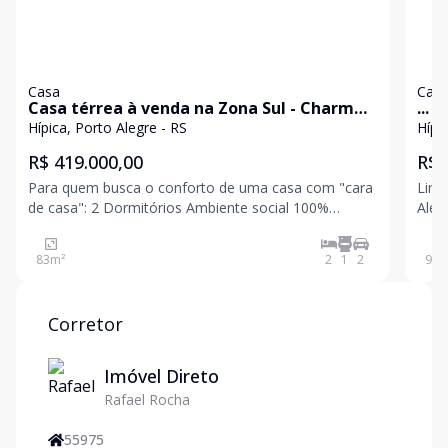
Casa
Cas
Casa térrea à venda na Zona Sul - Charme
...
e Tranquilidade!
Hípica, Porto Alegre - RS
R$ 419.000,00
R$ 
Para quem busca o conforto de uma casa com "cara
Lind
de casa": 2 Dormitórios Ambiente social 100%
Aleg
integrado (sala e cozinha) Linda fachada em tijolos à
com 
vista Pátio fechado com piscina Churrasqueira para o
83
m²
2
1
2
97
m
seu lazer Localizada em rua sem saída (m
Corretor
Imóvel Direto
Rafael Rocha
55975