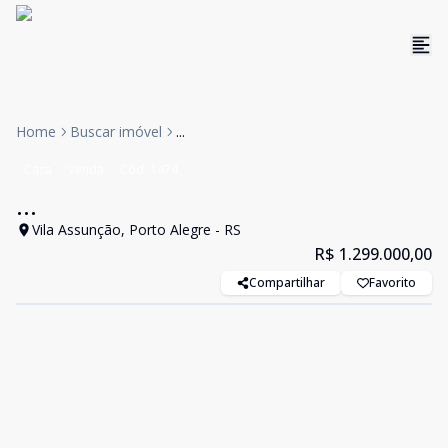
Home
Buscar imóvel
...
Casa
Venda
Cód:
1474
...
Vila Assunção, Porto Alegre - RS
R$ 1.299.000,00
Compartilhar
Favorito