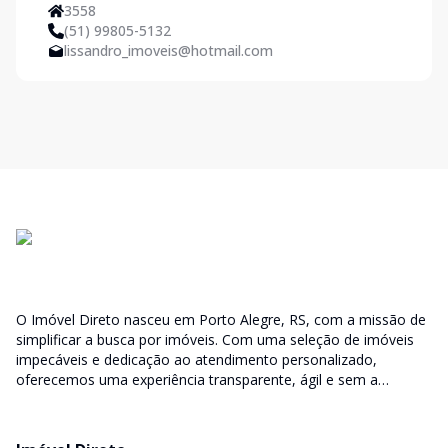
3558
(51) 99805-5132
lissandro_imoveis@hotmail.com
O Imóvel Direto nasceu em Porto Alegre, RS, com a missão de
simplificar a busca por imóveis. Com uma seleção de imóveis
impecáveis e dedicação ao atendimento personalizado,
oferecemos uma experiência transparente, ágil e sem a
burocracia tradicional. Encontre seu lar ou espaço ideal com a
facilidade que só o Imóvel Direto proporciona.