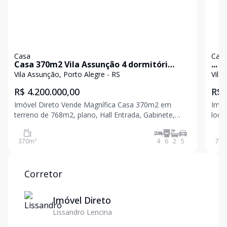
Casa
Cas
Casa 370m2 Vila Assunção 4 dormitóri
...
sendo 2 Suítes
Vila Assunção, Porto Alegre - RS
R$ 4.200.000,00
R$ 
Imóvel Direto Vende Magnífica Casa 370m2 em
Imóv
terreno de 768m2, plano, Hall Entrada, Gabinete,
loca
Lavavo, Living para 3 ambientes com Lareira , Adega,
de 7
copa-cozinha, Área Gourmet, Pátio e Piscina com
tran
370
m²
4
6
2
5
715
Deck molhado, Jacuzzi e Garagem 5 carros. Casa
Segu
possui 2 Si
T
Corretor
Imóvel Direto
Lissandro Lencina