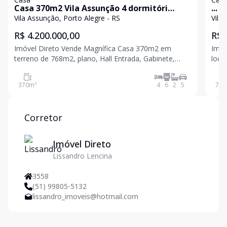
Casa 370m2 Vila Assunção 4 dormitóri
...
sendo 2 Suítes
Vila Assunção, Porto Alegre - RS
R$ 4.200.000,00
R$ 
Imóvel Direto Vende Magnífica Casa 370m2 em
Imóv
terreno de 768m2, plano, Hall Entrada, Gabinete,
loca
Lavavo, Living para 3 ambientes com Lareira , Adega,
de 7
copa-cozinha, Área Gourmet, Pátio e Piscina com
tran
370
m²
4
6
2
5
715
Deck molhado, Jacuzzi e Garagem 5 carros. Casa
Segu
possui 2 Si
T
Corretor
Imóvel Direto
Lissandro Lencina
3558
(51) 99805-5132
lissandro_imoveis@hotmail.com