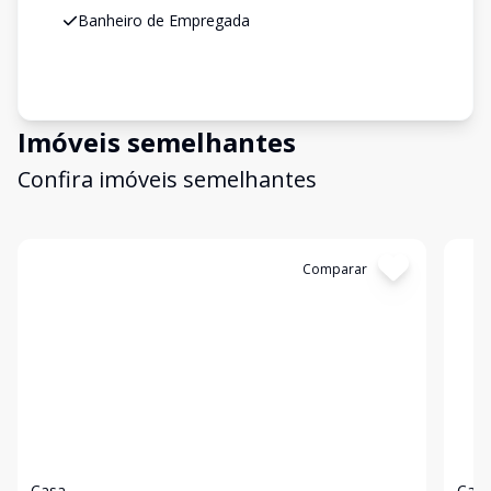
Banheiro de Empregada
Imóveis semelhantes
Confira imóveis semelhantes
Cód:
2599
Comparar
Có
Casa
Cas