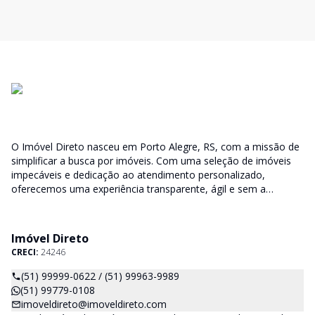
O Imóvel Direto nasceu em Porto Alegre, RS, com a missão de
simplificar a busca por imóveis. Com uma seleção de imóveis
impecáveis e dedicação ao atendimento personalizado,
oferecemos uma experiência transparente, ágil e sem a
burocracia tradicional. Encontre seu lar ou espaço ideal com a
facilidade que só o Imóvel Direto proporciona.
Imóvel Direto
CRECI:
24246
(51) 99999-0622 / (51) 99963-9989
(51) 99779-0108
imoveldireto@imoveldireto.com