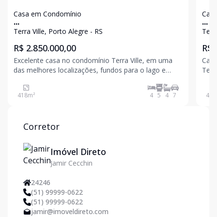
Casa em Condomínio
Casa
...
...
Terra Ville, Porto Alegre - RS
R$ 2.850.000,00
R$ 
Excelente casa no condomínio Terra Ville, em uma
Casa
das melhores localizações, fundos para o lago e
Terr
campo de Golf. Muita privacidade e versatilidade,
lind
ótima integração dos ambientes com vista externa.
m²
418
m²
4
5
4
7
430
Amplo living com pé direito duplo, lareira, estar íntim
Corretor
Imóvel Direto
Jamir Cecchin
24246
(51) 99999-0622
(51) 99999-0622
jamir@imoveldireto.com