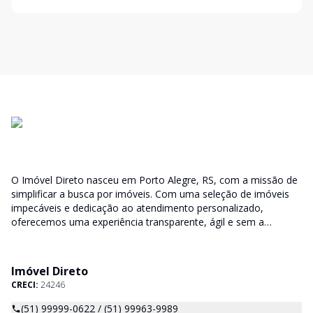
O Imóvel Direto nasceu em Porto Alegre, RS, com a missão de
simplificar a busca por imóveis. Com uma seleção de imóveis
impecáveis e dedicação ao atendimento personalizado,
oferecemos uma experiência transparente, ágil e sem a
burocracia tradicional. Encontre seu lar ou espaço ideal com a
facilidade que só o Imóvel Direto proporciona.
Imóvel Direto
CRECI:
24246
(51) 99999-0622 / (51) 99963-9989