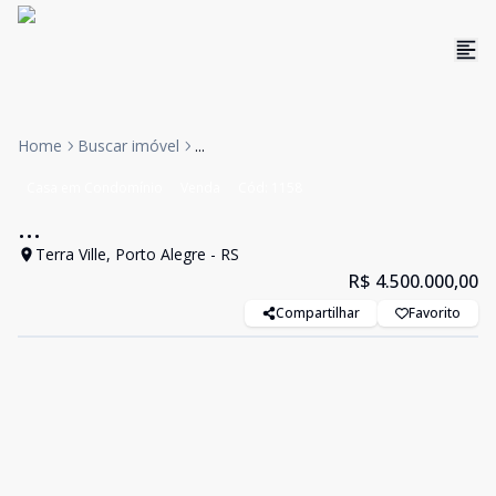
Home
Buscar imóvel
...
Casa em Condomínio
Venda
Cód:
1158
...
Terra Ville, Porto Alegre - RS
R$ 4.500.000,00
Compartilhar
Favorito