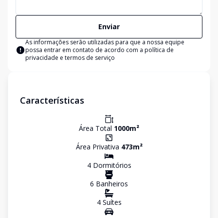
Enviar
As informações serão utilizadas para que a nossa equipe
possa entrar em contato de acordo com a
política de
privacidade e termos de serviço
Características
Área Total
1000
m²
Área Privativa
473
m²
4
Dormitório
s
6
Banheiro
s
4
Suíte
s