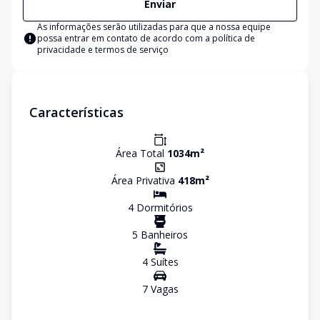
Enviar
As informações serão utilizadas para que a nossa equipe
possa entrar em contato de acordo com a
política de
privacidade e termos de serviço
Características
Área Total
1034
m²
Área Privativa
418
m²
4
Dormitório
s
5
Banheiro
s
4
Suíte
s
7
Vaga
s