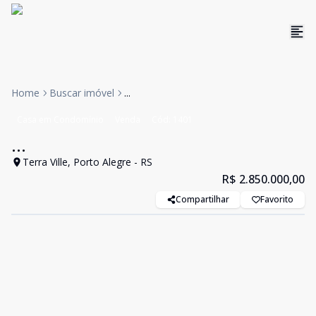
Home
Buscar imóvel
...
Casa em Condomínio
Venda
Cód:
1401
...
Terra Ville, Porto Alegre - RS
R$ 2.850.000,00
Compartilhar
Favorito