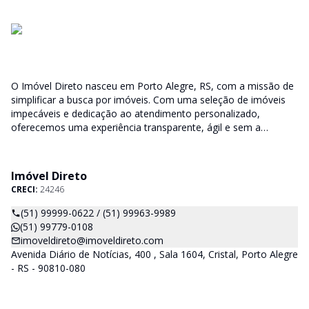
O Imóvel Direto nasceu em Porto Alegre, RS, com a missão de
simplificar a busca por imóveis. Com uma seleção de imóveis
impecáveis e dedicação ao atendimento personalizado,
oferecemos uma experiência transparente, ágil e sem a
burocracia tradicional. Encontre seu lar ou espaço ideal com a
facilidade que só o Imóvel Direto proporciona.
Imóvel Direto
CRECI:
24246
(51) 99999-0622 / (51) 99963-9989
(51) 99779-0108
imoveldireto@imoveldireto.com
Avenida Diário de Notícias, 400 , Sala 1604, Cristal, Porto Alegre
- RS - 90810-080