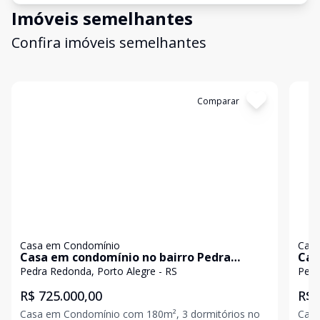
Imóveis semelhantes
Confira imóveis semelhantes
Cód:
2309
Comparar
Có
Casa em Condomínio
Casa
Casa em condomínio no bairro Pedra
Cas
Redonda
Red
Pedra Redonda, Porto Alegre - RS
R$ 725.000,00
R$ 
Casa em Condomínio com 180m², 3 dormitórios no
Casa