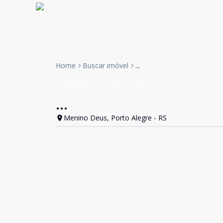
Home
Buscar imóvel
...
Apartamento
Venda
Cód:
1612
...
Menino Deus, Porto Alegre - RS