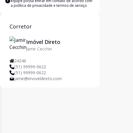
equipe possa entrar em contato de acordo com
a
política de privacidade e termos de serviço
Corretor
Imóvel Direto
Jamir Cecchin
24246
(51) 99999-0622
(51) 99999-0622
jamir@imoveldireto.com