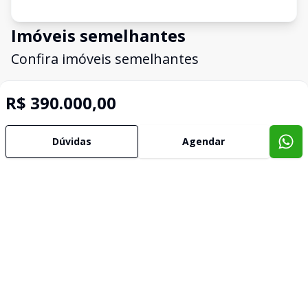
Imóveis semelhantes
Confira imóveis semelhantes
R$ 390.000,00
Cód:
2845
Comparar
Có
Dúvidas
Agendar
Terreno
Terr
...
...
Tristeza, Porto Alegre - RS
Tris
R$ 350.000,00