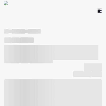
----
----- -----
----- -----
----
-----
---- ------
----- ----- -- ------ ---- ---- -- ----- ----- -----
--- ------
----- ----- -- ------ ----- ----- -- ------
-------------
Compartilhar
Favorito