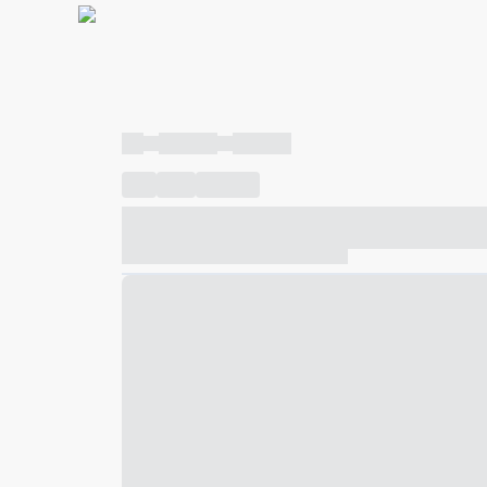
----
----- -----
----- -----
----
-----
---- ------
----- ----- -- ------ ---- ---- -- ---
----- ----- -- ------ ----- ----- -- ------