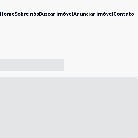
Home
Sobre nós
Buscar imóvel
Anunciar imóvel
Contato
-- ----- ----- --- ------