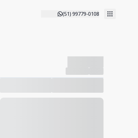
(51) 99779-0108
-------------
Compartilhar
Favorito