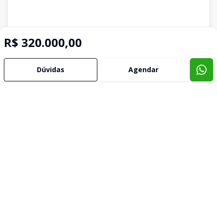
R$ 320.000,00
Dúvidas
Agendar
Imóveis semelhantes
Confira imóveis semelhantes
Cód:
2197
Comparar