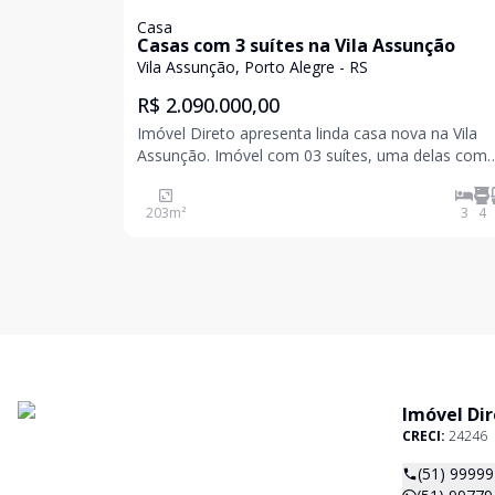
Casa
Casas com 3 suítes na Vila Assunção
Vila Assunção, Porto Alegre - RS
R$ 2.090.000,00
Imóvel Direto apresenta linda casa nova na Vila
Assunção. Imóvel com 03 suítes, uma delas com
espera para closet, área social, lavabo, lavanderia
ainda varanda coberta com churrasqueira. Amplo 
203
m²
3
4
privativo com espaço generoso, pensado com mu
Imóvel Di
CRECI:
24246