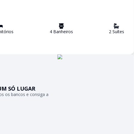
itório
s
4
Banheiro
s
2
Suíte
s
UM SÓ LUGAR
s os bancos e consiga a