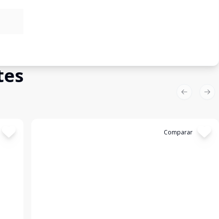
tes
Previous sl
Nex
Cód:
2151
Comparar