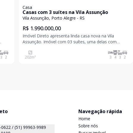
Casa
Casas com 3 suítes na Vila Assunção
Vila Assunção, Porto Alegre - RS
R$ 1.990.000,00
Imóvel Direto apresenta linda casa nova na Vila
Assunção. Imóvel com 03 suítes, uma delas com
 e
espera para closet, área social, lavabo, lavanderia e
pátio
ainda varanda coberta com churrasqueira. Amplo pátio
3
2
202
m²
3
4
3
2
ito c
privativo com espaço generoso, pensado com muito c
reto
Navegação rápida
Home
Sobre nós
(51) 99999-0622 / (51) 99963-9989
Buscar imóvel