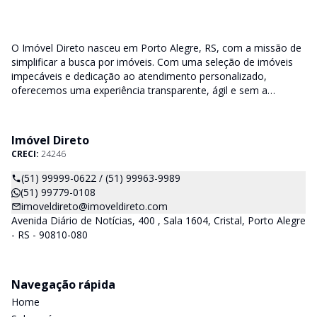
O Imóvel Direto nasceu em Porto Alegre, RS, com a missão de
simplificar a busca por imóveis. Com uma seleção de imóveis
impecáveis e dedicação ao atendimento personalizado,
oferecemos uma experiência transparente, ágil e sem a
burocracia tradicional. Encontre seu lar ou espaço ideal com a
facilidade que só o Imóvel Direto proporciona.
Imóvel Direto
CRECI:
24246
(51) 99999-0622 / (51) 99963-9989
(51) 99779-0108
imoveldireto@imoveldireto.com
Avenida Diário de Notícias, 400 , Sala 1604, Cristal, Porto Alegre
- RS - 90810-080
Navegação rápida
Home