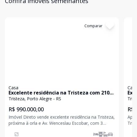
Confira imóveis semelhantes
Cód:
2811
Comparar
Có
Casa
Cas
Excelente residência na Tristeza com 210
Exc
m², 3 dorm., suíte, 3 vagas e piscina
gar
Tristeza, Porto Alegre - RS
R$ 990.000,00
R$ 
Imóvel Direto vende excelente residência na Tristeza,
Apre
próxima à orla e Av. Wenceslau Escobar, com 3
Tris
dormitórios, 1 suíte com varanda, living amplo para 3
qual
ambientes, cozinha integrada, churrasqueira, lavado.
suít