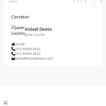
210
m²
3
3
1
3
234
Sótão espaçoso, com lavabo. Garagem coberta par
banh
churr
Corretor
Imóvel Direto
Jamir Cecchin
24246
(51) 99999-0622
(51) 99999-0622
jamir@imoveldireto.com