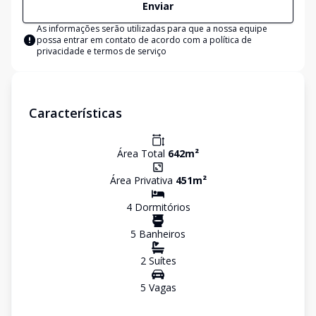
Enviar
As informações serão utilizadas para que a nossa equipe
possa entrar em contato de acordo com a
política de
privacidade e termos de serviço
Características
Área Total
642
m²
Área Privativa
451
m²
4
Dormitório
s
5
Banheiro
s
2
Suíte
s
5
Vaga
s