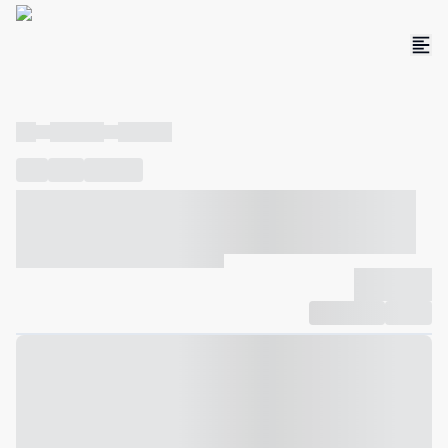
----
----- -----
----- -----
----
-----
---- ------
----- ----- -- ------ ---- ---- -- ----- ----- -----
--- ------
----- ----- -- ------ ----- ----- -- ------
-------------
Compartilhar
Favorito