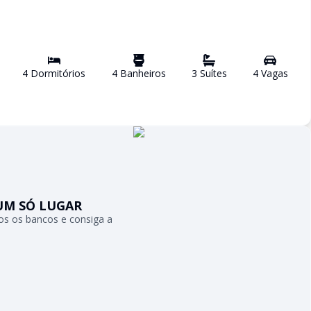
4
Dormitório
s
4
Banheiro
s
3
Suíte
s
4
Vaga
s
UM SÓ LUGAR
s os bancos e consiga a