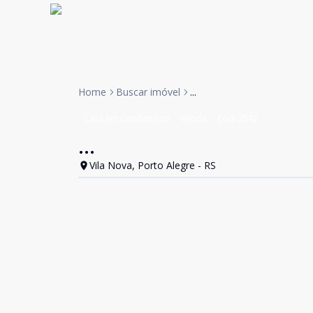
Home
Buscar imóvel
...
Casa em Condomínio
Venda
Cód:
2542
...
Vila Nova, Porto Alegre - RS