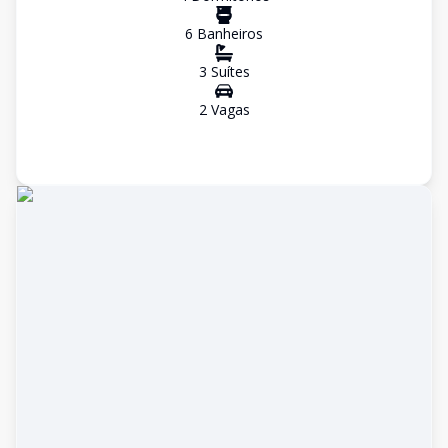
6
Banheiro
s
3
Suíte
s
2
Vaga
s