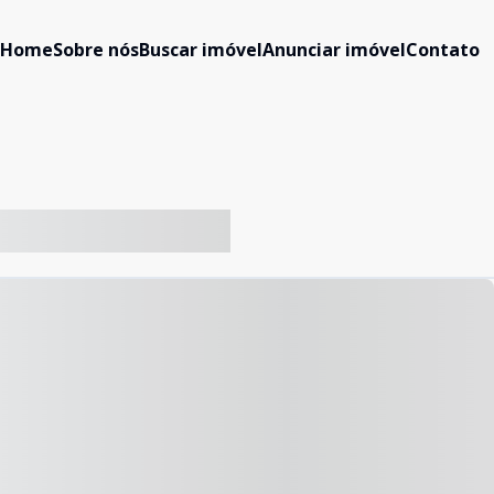
Home
Sobre nós
Buscar imóvel
Anunciar imóvel
Contato
-- ----- ----- --- ------