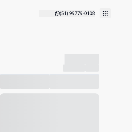
(51) 99779-0108
-------------
Compartilhar
Favorito