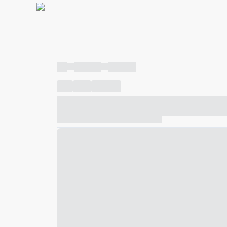
----
----- -----
----- -----
----
-----
---- ------
----- ----- -- ------ ---- ---- -- ---
----- ----- -- ------ ----- ----- -- ------