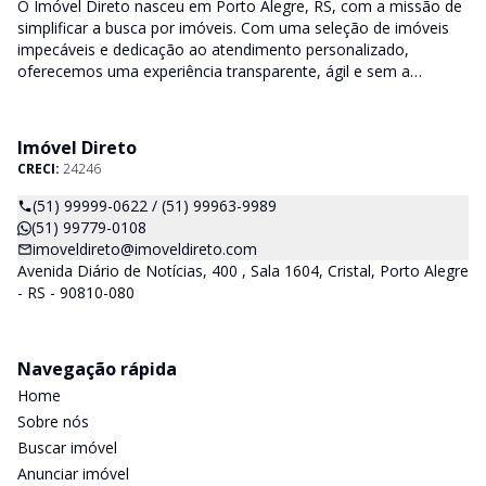
O Imóvel Direto nasceu em Porto Alegre, RS, com a missão de
simplificar a busca por imóveis. Com uma seleção de imóveis
impecáveis e dedicação ao atendimento personalizado,
oferecemos uma experiência transparente, ágil e sem a
burocracia tradicional. Encontre seu lar ou espaço ideal com a
facilidade que só o Imóvel Direto proporciona.
Imóvel Direto
CRECI:
24246
(51) 99999-0622 / (51) 99963-9989
(51) 99779-0108
imoveldireto@imoveldireto.com
Avenida Diário de Notícias, 400 , Sala 1604, Cristal, Porto Alegre
- RS - 90810-080
Navegação rápida
Home
Sobre nós
Buscar imóvel
Anunciar imóvel