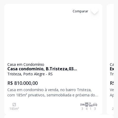
Cód:
2815
Comparar
Có
Casa em Condomínio
Casa
Casa condomínio, B.Tristeza,03
Exc
dormitórios,1 Suíte,3 vagas e185m²
suí
Tristeza, Porto Alegre - RS
privativos!
R$ 810.000,00
R$ 
Casa em condomínio à venda, no bairro Tristeza,
Vend
com 185m² privativos, semimobiliada e próxima do
Apre
supermercado Cestto e avenida Wenceslau Escobar,
cond
com 03 vagas de garagem, sendo 02 cobertas e 01
imóv
185
m²
3
4
1
3
230
descoberta. Com 03 dormitórios, sendo 01 suíte com
send
sac
cobe