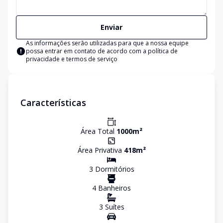
Enviar
As informações serão utilizadas para que a nossa equipe
possa entrar em contato de acordo com a
política de
privacidade e termos de serviço
Características
Área Total
1000
m²
Área Privativa
418
m²
3
Dormitório
s
4
Banheiro
s
3
Suíte
s