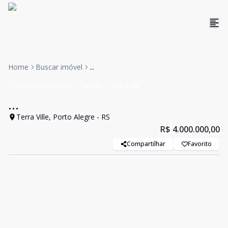
Home
Buscar imóvel
...
Casa em Condomínio
Venda
Cód:
1148
...
Terra Ville, Porto Alegre - RS
R$ 4.000.000,00
Compartilhar
Favorito