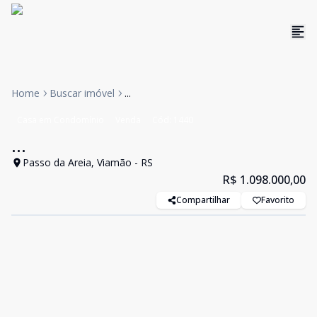
Home
Buscar imóvel
...
Casa em Condomínio
Venda
Cód:
1440
...
Passo da Areia, Viamão - RS
R$ 1.098.000,00
Compartilhar
Favorito