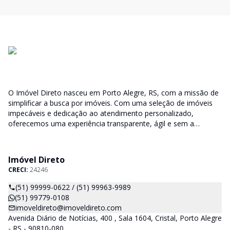
O Imóvel Direto nasceu em Porto Alegre, RS, com a missão de
simplificar a busca por imóveis. Com uma seleção de imóveis
impecáveis e dedicação ao atendimento personalizado,
oferecemos uma experiência transparente, ágil e sem a
burocracia tradicional. Encontre seu lar ou espaço ideal com a
facilidade que só o Imóvel Direto proporciona.
Imóvel Direto
CRECI:
24246
(51) 99999-0622 / (51) 99963-9989
(51) 99779-0108
imoveldireto@imoveldireto.com
Avenida Diário de Notícias, 400 , Sala 1604, Cristal, Porto Alegre
- RS - 90810-080