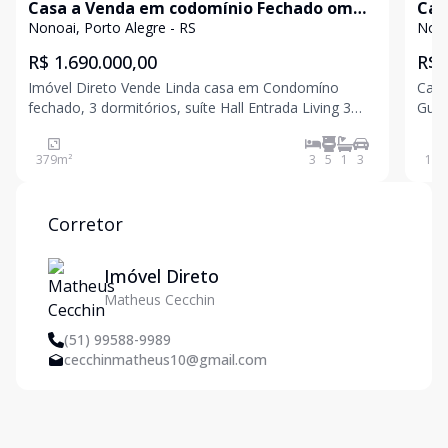
Casa a Venda em codomínio Fechado om
Cas
379m2 3dormitórios Bairro Nonoai
Per
Nonoai, Porto Alegre - RS
R$ 1.690.000,00
R$ 
Imóvel Direto Vende Linda casa em Condomíno
Casa
fechado, 3 dormitórios, suíte Hall Entrada Living 3
Guaí
ambientes integrado com Varanda e Piscina com
Nonoai. Possui 03 dormitóri
indescritível vista para Rio. No Pavimento superior
banh
379
m²
3
5
1
3
182
ampla sala multiuso. Piscina aquecida, Placas Solar,
dema
Sauna
ambi
Corretor
Imóvel Direto
Matheus Cecchin
(51) 99588-9989
cecchinmatheus10@gmail.com