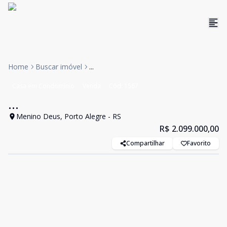
Home
Buscar imóvel
...
Casa em Condomínio
Venda
Cód:
1567
...
Menino Deus, Porto Alegre - RS
R$ 2.099.000,00
Compartilhar
Favorito