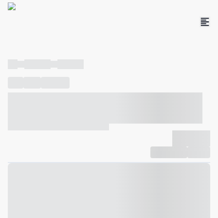
----
----- -----
----- -----
----
-----
---- ------
----- ----- -- ------ ---- ---- -- ----- ----- -----
--- ------
----- ----- -- ------ ----- ----- -- ------
-------------
Compartilhar
Favorito