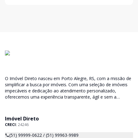
O Imóvel Direto nasceu em Porto Alegre, RS, com a missão de
simplificar a busca por imóveis. Com uma seleção de imóveis
impecáveis e dedicação ao atendimento personalizado,
oferecemos uma experiência transparente, ágil e sem a
burocracia tradicional. Encontre seu lar ou espaço ideal com a
facilidade que só o Imóvel Direto proporciona.
Imóvel Direto
CRECI:
24246
(51) 99999-0622 / (51) 99963-9989