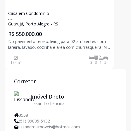
Casa em Condomínio
...
Guarujá, Porto Alegre - RS
R$ 550.000,00
No pavimento térreo: living para 02 ambientes com
lareira, lavabo, cozinha e área com churrasqueira. No
2° pavimento: 03 dormitórios, sendo 01 suíte, sótão,
sala multiuso com lareira, sendo opção para 4°
174
m²
3
3
1
2
dormitório. Ótima casa em condomínio com infraest
Corretor
Imóvel Direto
Lissandro Lencina
3558
(51) 99805-5132
lissandro_imoveis@hotmail.com