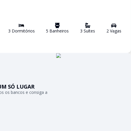
3
Dormitório
s
5
Banheiro
s
3
Suíte
s
2
Vaga
s
UM SÓ LUGAR
s os bancos e consiga a