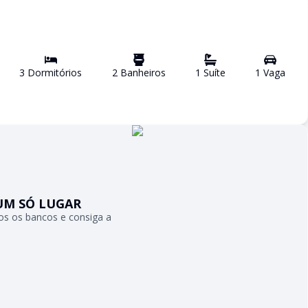
3
Dormitório
s
2
Banheiro
s
1
Suíte
1
Vaga
UM SÓ LUGAR
s os bancos e consiga a