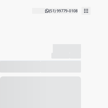
(51) 99779-0108
-------------
Compartilhar
Favorito