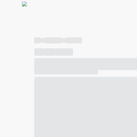
----
----- -----
----- -----
----
-----
---- ------
----- ----- -- ------ ---- ---- -- ---
----- ----- -- ------ ----- ----- -- ------