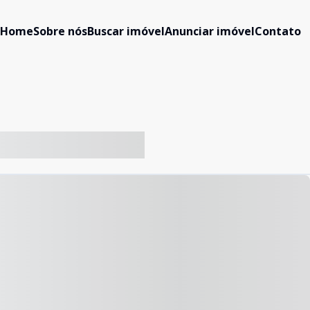
Home
Sobre nós
Buscar imóvel
Anunciar imóvel
Contato
-- ----- ----- --- ------