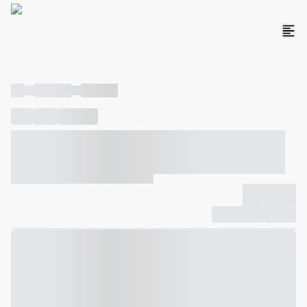
----
----- -----
----- -----
----
-----
---- ------
----- ----- -- ------ ---- ---- -- ----- ----- -----
--- ------
----- ----- -- ------ ----- ----- -- ------
-------------
Compartilhar
Favorito