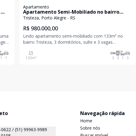
Apartamento
1
Apartamento Semi-Mobiliado no bairro
Tristeza
Tristeza, Porto Alegre - RS
R$ 980.000,00
 uma
Lindo apartamento semi-mobiliado com 133m² no
ragem.
bairro Tristeza, 3 dormitórios, suíte e 3 vagas
cobertas!! O apartamento conta com armários sob-
medida em todos os cômodos como: sala de estar,
1
1
133
m²
3
3
1
3
cozinha, área de serviço, banheiros e quartos. Além
disso, a
reto
Navegação rápida
Home
Sobre nós
(51) 99999-0622 / (51) 99963-9989
Buscar imóvel
-0108