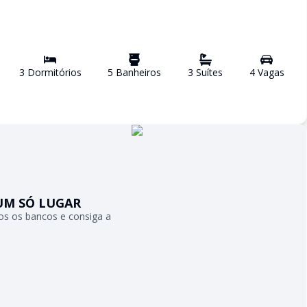
3
Dormitório
s
5
Banheiro
s
3
Suíte
s
4
Vaga
s
UM SÓ LUGAR
s os bancos e consiga a