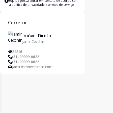
equipe possa entrar em contato de acordo com
a
política de privacidade e termos de serviço
Corretor
Imóvel Direto
Jamir Cecchin
24246
(51) 99999-0622
(51) 99999-0622
jamir@imoveldireto.com