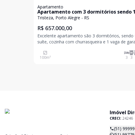
Apartamento
Apartamento com 3 dormitórios sendo 
suíte no bairro Tristeza.
Tristeza, Porto Alegre - RS
R$ 657.000,00
Excelente apartamento são 3 dormitórios, sendo
suíte, cozinha com churrasqueira e 1 vaga de ga
Agende sua visita !
100
m²
3
3
Imóvel Di
CRECI:
24246
(51) 99779