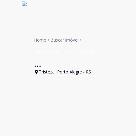
Home
Buscar imóvel
...
Apartamento
Venda
Cód:
517
...
Tristeza, Porto Alegre - RS