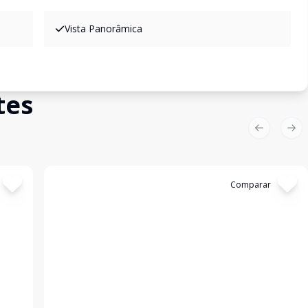
Vista Panorâmica
tes
Previous sl
Nex
Cód:
2856
Comparar