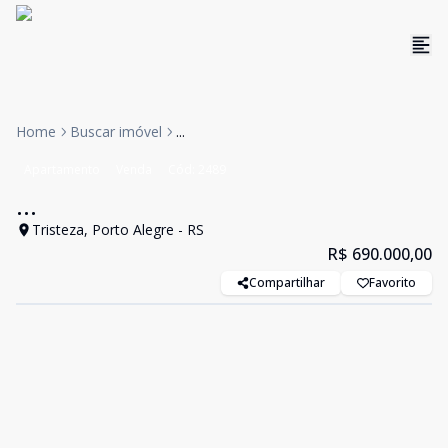
Home
Buscar imóvel
...
Apartamento
Venda
Cód:
2489
...
Tristeza, Porto Alegre - RS
R$ 690.000,00
Compartilhar
Favorito