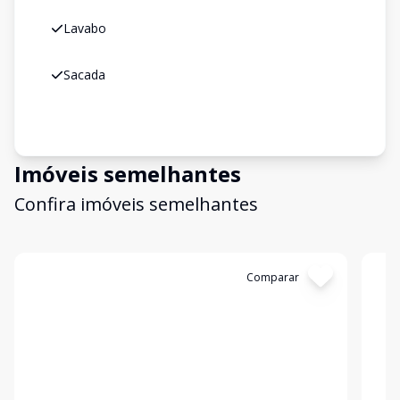
Lavabo
Sacada
Imóveis semelhantes
Confira imóveis semelhantes
Cód:
2756
Comparar
Có