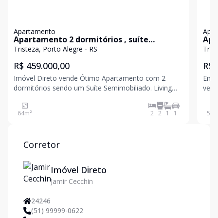
Apartamento
Apa
Apartamento 2 dormitórios , suíte
Apa
semimobiliado 1 vaga de garagem na
com
Tristeza, Porto Alegre - RS
Tris
Tristeza
R$ 459.000,00
R$ 
Imóvel Direto vende Ótimo Apartamento com 2
Em c
dormitórios sendo um Suíte Semimobiliado. Living
vend
para 2 ambientes, cozinha Americana com
de s
Churrasqueira e ampla Área de Serviço. Vaga de
quar
64
m²
2
2
1
1
50
m
garagem coberta, Condomínio oferece Portaria 24hs,
Piscinas, Salão de Fe
Corretor
Imóvel Direto
Jamir Cecchin
24246
(51) 99999-0622