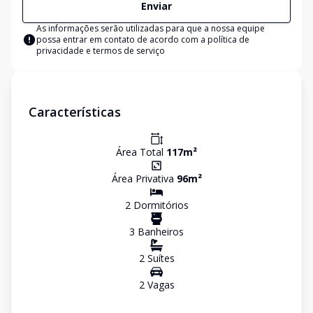
Enviar
As informações serão utilizadas para que a nossa equipe
possa entrar em contato de acordo com a
política de
privacidade e termos de serviço
Características
Área Total
117
m²
Área Privativa
96
m²
2
Dormitório
s
3
Banheiro
s
2
Suíte
s
2
Vaga
s