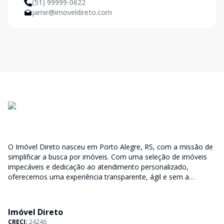
(51) 99999-0622
jamir@imoveldireto.com
O Imóvel Direto nasceu em Porto Alegre, RS, com a missão de
simplificar a busca por imóveis. Com uma seleção de imóveis
impecáveis e dedicação ao atendimento personalizado,
oferecemos uma experiência transparente, ágil e sem a
burocracia tradicional. Encontre seu lar ou espaço ideal com a
facilidade que só o Imóvel Direto proporciona.
Imóvel Direto
CRECI:
24246