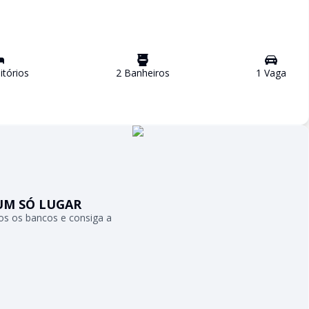
tório
s
2
Banheiro
s
1
Vaga
UM SÓ LUGAR
s os bancos e consiga a