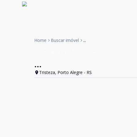
Home
Buscar imóvel
...
Apartamento
Venda
Cód:
2428
...
Tristeza, Porto Alegre - RS