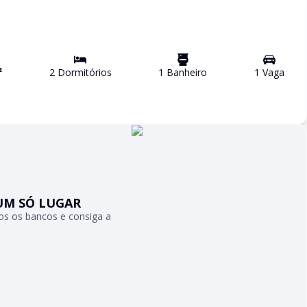
²
2
Dormitório
s
1
Banheiro
1
Vaga
UM SÓ LUGAR
s os bancos e consiga a