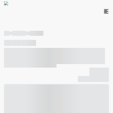
----
----- -----
----- -----
----
-----
---- ------
----- ----- -- ------ ---- ---- -- ----- ----- -----
--- ------
----- ----- -- ------ ----- ----- -- ------
-------------
Compartilhar
Favorito