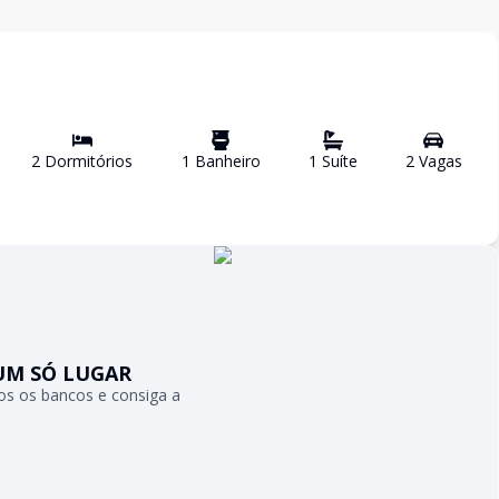
2
Dormitório
s
1
Banheiro
1
Suíte
2
Vaga
s
UM SÓ LUGAR
s os bancos e consiga a