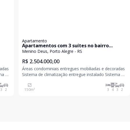
Apartamento
Apartamentos com 3 suítes no bairro
Menino Deus
Menino Deus, Porto Alegre - RS
R$ 2.504.000,00
radas
Áreas condominiais entregues mobiliadas e decoradas
ema de
Sistema de climatização entregue instalado Sistema de
 de
irrigação automatizada Rooftop com sauna, sala de
Hall
massagem, solarium e piscina com borda infinita Hall
3
2
150
m²
3
4
3
2
de acesso com pé-direito duplo Cozinha /