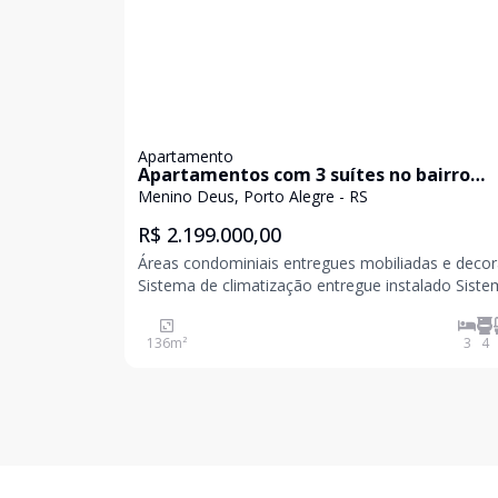
Apartamento
Apartamentos com 3 suítes no bairro
Menino Deus
Menino Deus, Porto Alegre - RS
R$ 2.199.000,00
Áreas condominiais entregues mobiliadas e deco
Sistema de climatização entregue instalado Sist
irrigação automatizada Rooftop com sauna, sala
massagem, solarium e piscina com borda infinita 
136
m²
3
4
de acesso com pé-direito duplo Cozinha /