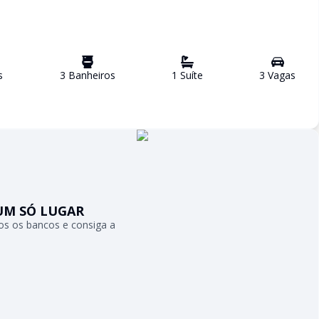
s
3
Banheiro
s
1
Suíte
3
Vaga
s
UM SÓ LUGAR
s os bancos e consiga a