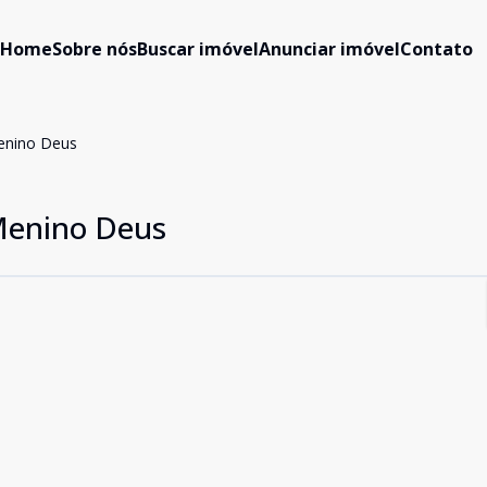
Home
Sobre nós
Buscar imóvel
Anunciar imóvel
Contato
enino Deus
Menino Deus