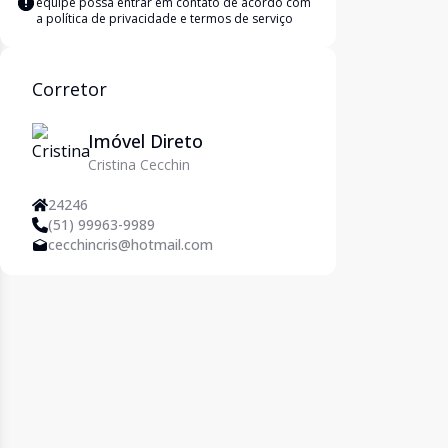
equipe possa entrar em contato de acordo com
a
política de privacidade e termos de serviço
Corretor
Imóvel Direto
Cristina Cecchin
24246
(51) 99963-9989
cecchincris@hotmail.com