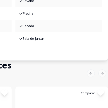
Lavabo
Piscina
Sacada
Sala de Jantar
tes
Previous sl
Nex
Cód:
2524
Comparar