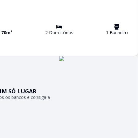
a
70
m²
2
Dormitório
s
1
Banheiro
UM SÓ LUGAR
s os bancos e consiga a