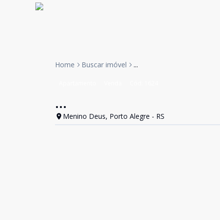
Home
Buscar imóvel
...
Apartamento
Venda
Cód:
1624
...
Menino Deus, Porto Alegre - RS