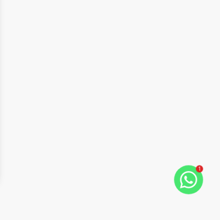
1
ide
t slide