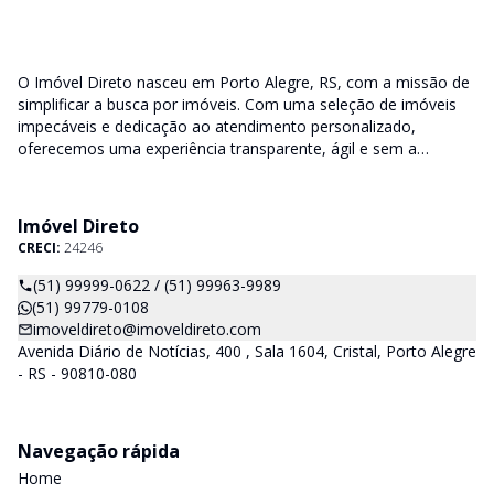
O Imóvel Direto nasceu em Porto Alegre, RS, com a missão de
simplificar a busca por imóveis. Com uma seleção de imóveis
impecáveis e dedicação ao atendimento personalizado,
oferecemos uma experiência transparente, ágil e sem a
burocracia tradicional. Encontre seu lar ou espaço ideal com a
facilidade que só o Imóvel Direto proporciona.
Imóvel Direto
CRECI:
24246
(51) 99999-0622 / (51) 99963-9989
(51) 99779-0108
imoveldireto@imoveldireto.com
Avenida Diário de Notícias, 400 , Sala 1604, Cristal, Porto Alegre
- RS - 90810-080
Navegação rápida
Home