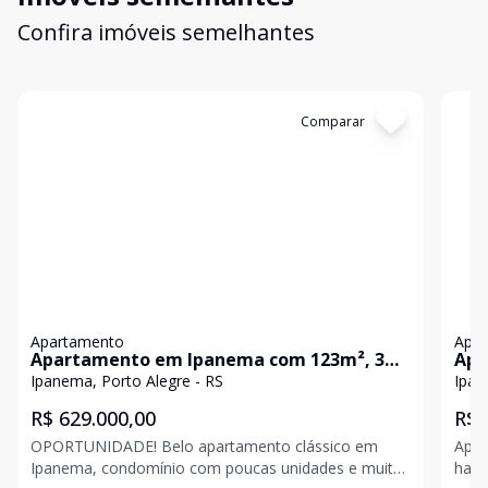
Confira imóveis semelhantes
Cód:
1798
Comparar
Có
Apartamento
Apa
Apartamento em Ipanema com 123m², 3
Apa
dormitórios, suíte, 2 vagas cobertas
Ipanema, Porto Alegre - RS
R$ 629.000,00
R$ 
OPORTUNIDADE! Belo apartamento clássico em
Apar
Ipanema, condomínio com poucas unidades e muito
hall