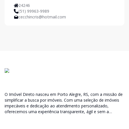
24246
(51) 99963-9989
cecchincris@hotmail.com
O Imóvel Direto nasceu em Porto Alegre, RS, com a missão de
simplificar a busca por imóveis. Com uma seleção de imóveis
impecáveis e dedicação ao atendimento personalizado,
oferecemos uma experiência transparente, ágil e sem a
burocracia tradicional. Encontre seu lar ou espaço ideal com a
facilidade que só o Imóvel Direto proporciona.