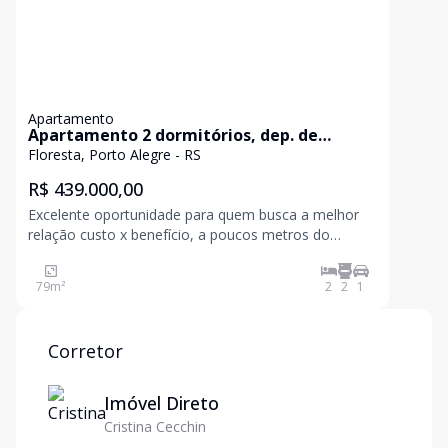
Apartamento
Apartamento 2 dormitórios, dep. de
empregada completa, vaga, 79 m², na
Floresta, Porto Alegre - RS
Floresta
R$ 439.000,00
Excelente oportunidade para quem busca a melhor
relação custo x benefício, a poucos metros do
Parcão. Apartamento muito bem localizado, com
excelente distribuição dos cômodos, ventilação
79
m²
2
2
1
natural e uma localização estratégica em Porto
Alegre. Living pa
Corretor
Imóvel Direto
Cristina Cecchin