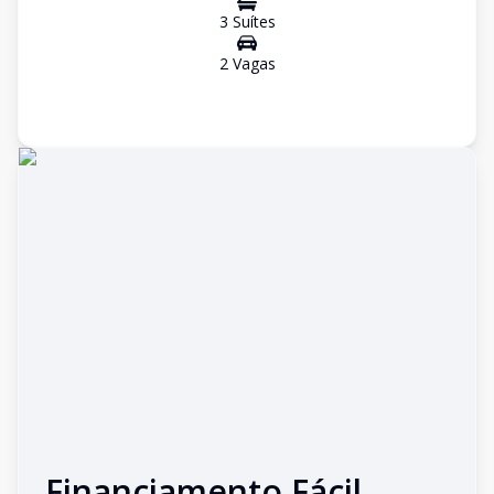
3
Suíte
s
2
Vaga
s
Financiamento Fácil