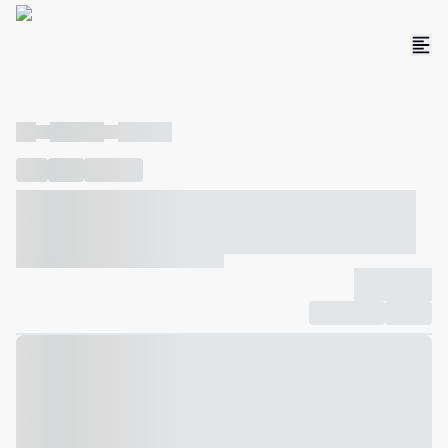
----
----- -----
----- -----
----
-----
---- ------
----- ----- -- ------ ---- ---- -- ----- ----- -----
--- ------
----- ----- -- ------ ----- ----- -- ------
-------------
Compartilhar
Favorito