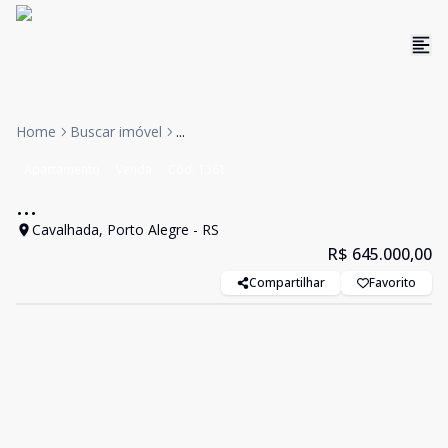
Home
Buscar imóvel
...
Apartamento
Venda
Cód:
1361
...
Cavalhada, Porto Alegre - RS
R$ 645.000,00
Compartilhar
Favorito