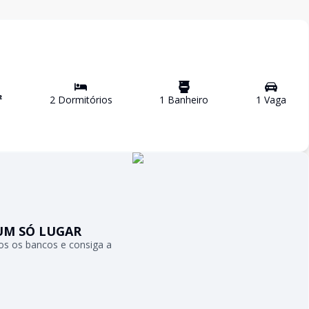
²
2
Dormitório
s
1
Banheiro
1
Vaga
UM SÓ LUGAR
s os bancos e consiga a